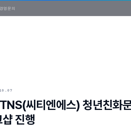
경영
문의
10.07
 CTNS(씨티엔에스) 청년친화
크샵 진행