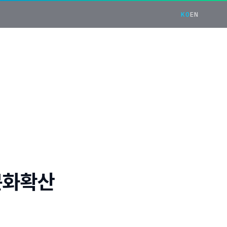
KO
EN
문화확산