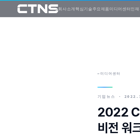
회사소개
핵심기술
주요제품
미디어센터
인재
←
미디어센터
기업뉴스
·
2022.
2022
비전 워