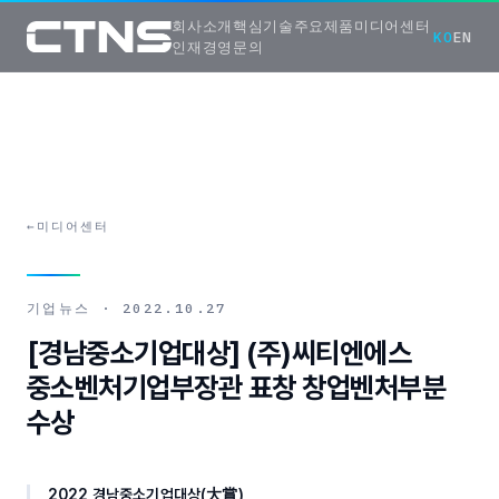
회사소개
핵심기술
주요제품
미디어센터
KO
EN
인재경영
문의
←
미디어센터
기업뉴스
·
2022.10.27
[경남중소기업대상] (주)씨티엔에스
중소벤처기업부장관 표창 창업벤처부분
수상
2022 경남중소기업대상(大賞)