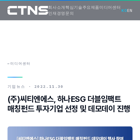
회사소개
핵심기술
주요제품
미디어센터
KO
EN
인재경영
문의
←
미디어센터
기업뉴스
·
2022.11.30
(주)씨티엔에스, 하나ESG 더블임팩트
매칭펀드 투자기업 선정 및 데모데이 진행