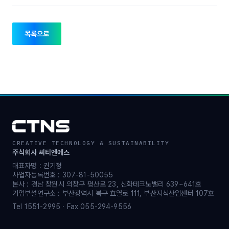
목록으로
CREATIVE TECHNOLOGY & SUSTAINABILITY
주식회사 씨티엔에스
대표자명 : 권기정
사업자등록번호 : 307-81-50055
본사 : 경남 창원시 의창구 평산로 23, 신화테크노밸리 639~641호
기업부설연구소 : 부산광역시 북구 효열로 111, 부산지식산업센터 107호
Tel 1551-2995 · Fax 055-294-9556