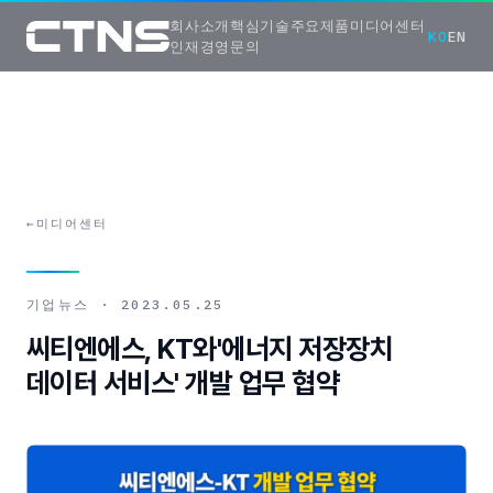
회사소개
핵심기술
주요제품
미디어센터
KO
EN
인재경영
문의
←
미디어센터
기업뉴스
·
2023.05.25
씨티엔에스, KT와'에너지 저장장치
데이터 서비스' 개발 업무 협약