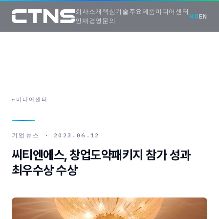
회사소개
핵심기술
주요제품
미디어센터
KO
EN
인재경영
문의
←
미디어센터
기업뉴스
·
2023.06.12
씨티엔에스, 창업도약패키지 참가 성과
최우수상 수상