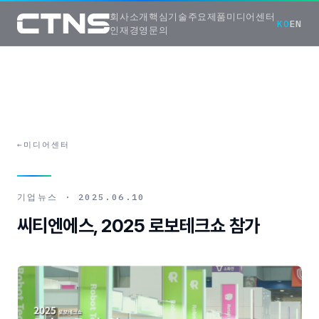
회사소개
핵심기술
주요제품
미디어센터
KO
EN
인재경영
문의
←
미디어센터
기업뉴스
·
2025.06.10
씨티엔에스, 2025 로보테크쇼 참가