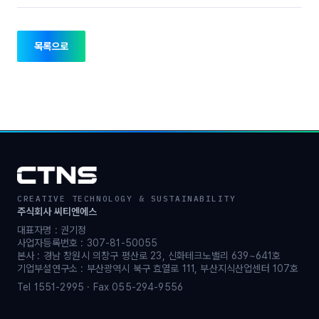
목록으로
CREATIVE TECHNOLOGY & SUSTAINABILITY
주식회사 씨티엔에스
대표자명 : 권기정
사업자등록번호 : 307-81-50055
본사 : 경남 창원시 의창구 평산로 23, 신화테크노밸리 639~641호
기업부설연구소 : 부산광역시 북구 효열로 111, 부산지식산업센터 107호
Tel 1551-2995 · Fax 055-294-9556