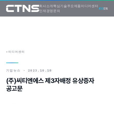
회사소개
핵심기술
주요제품
미디어센터
KO
EN
인재경영
문의
←
미디어센터
기업뉴스
·
2023.10.18
(주)씨티엔에스 제3자배정 유상증자
공고문