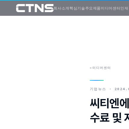
회사소개
핵심기술
주요제품
미디어센터
인재
←
미디어센터
기업뉴스
·
2024.
씨티엔에스
수료 및 