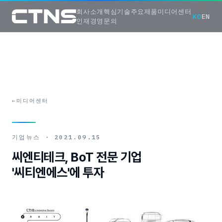
회사소개
핵심기술
주요제품
미디어센터
KO
EN
인재경영
문의
←
미디어센터
기업뉴스
·
2021.09.15
씨엔티테크, BoT 전문 기업
'씨티엔에스'에 투자