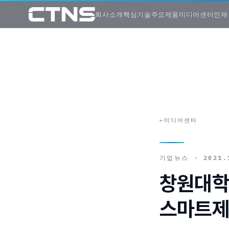
회사소개
핵심기술
주요제품
미디어센터
인재
←
미디어센터
기업뉴스
·
2021.
창원대학
스마트제