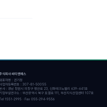
주식회사 씨티엔에스
대표자명 : 권기정
사업자등록번호 : 307-81-50055
본사 : 경남 창원시 의창구 평산로 23, 신화테크노밸리 639~641호
기업부설연구소 : 부산광역시 북구 효열로 111, 부산지식산업센터 107호
Tel 1551-2995 · Fax 055-294-9556