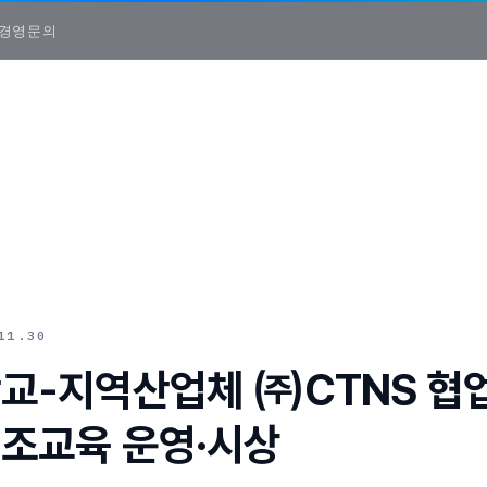
경영
문의
11.30
교-지역산업체 ㈜CTNS 협업
조교육 운영·시상